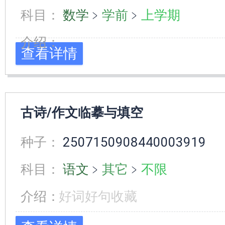
科目：
数学
﹥
学前
﹥
上学期
介绍：
查看详情
古诗/作文临摹与填空
种子：
2507150908440003919
科目：
语文
﹥
其它
﹥
不限
介绍：
好词好句收藏