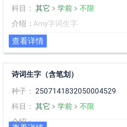
科目：
其它
﹥
学前
﹥
不限
介绍：
Amy字词生字
查看详情
诗词生字（含笔划）
种子：
2507141832050004529
科目：
其它
﹥
学前
﹥
不限
介绍：