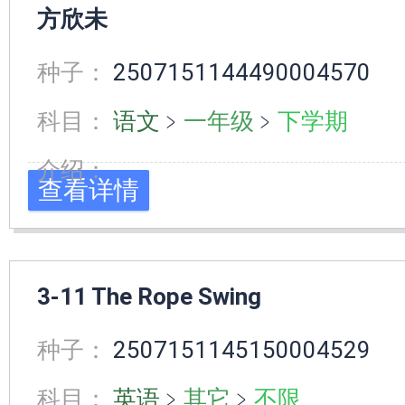
方欣未
种子：
2507151144490004570
科目：
语文
﹥
一年级
﹥
下学期
介绍：
查看详情
3-11 The Rope Swing
种子：
2507151145150004529
科目：
英语
﹥
其它
﹥
不限