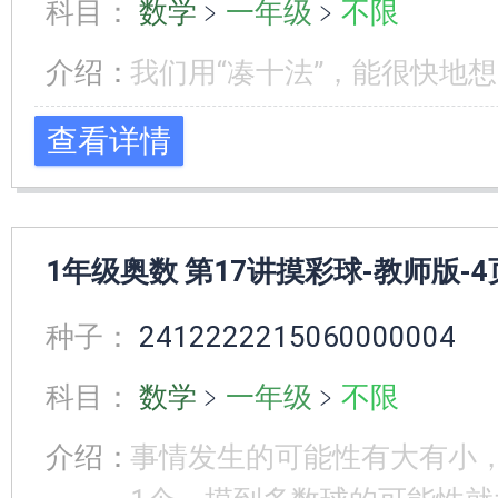
科目：
数学
﹥
一年级
﹥
不限
介绍：
我们用“凑十法”，能很快地
查看详情
1年级奥数 第17讲摸彩球-教师版-4
种子：
2412222215060000004
科目：
数学
﹥
一年级
﹥
不限
介绍：
事情发生的可能性有大有小