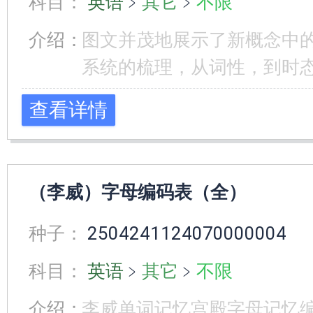
科目：
英语
﹥
其它
﹥
不限
介绍：
图文并茂地展示了新概念中
系统的梳理，从词性，到时
查看详情
（李威）字母编码表（全）
种子：
2504241124070000004
科目：
英语
﹥
其它
﹥
不限
介绍：
李威单词记忆宫殿字母记忆