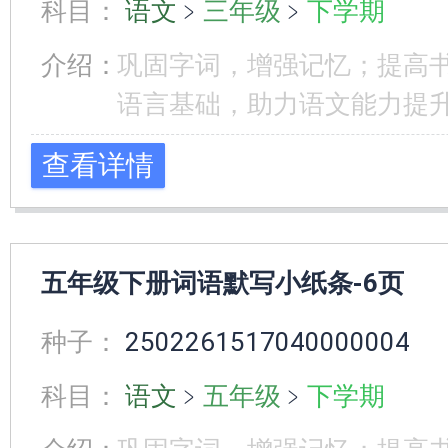
科目：
语文
﹥
三年级
﹥
下学期
介绍：
巩固字词，增强记忆；提高
语言基础，助力语文能力提
查看详情
五年级下册词语默写小纸条-6页
种子：
2502261517040000004
科目：
语文
﹥
五年级
﹥
下学期