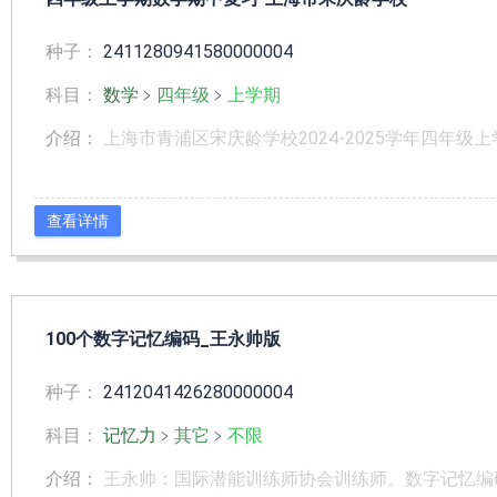
种子：
2411280941580000004
科目：
数学
﹥
四年级
﹥
上学期
介绍：
上海市青浦区宋庆龄学校2024-2025学年四年级
查看详情
100个数字记忆编码_王永帅版
种子：
2412041426280000004
科目：
记忆力
﹥
其它
﹥
不限
介绍：
王永帅：国际潜能训练师协会训练师。数字记忆编