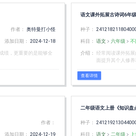
语文课外拓展古诗词6年级-
作者：
奥特曼打小怪
种子：
24121821180400
添加日期：
2024-12-18
科目：
语文
﹥
六年级
﹥
不
成绩，更重要的是能够全
介绍：
经常阅读课外拓展
面提升其个人修养
查看详情
二年级语文上册《知识盘
作者：
种子：
24121921304400
添加日期：
2024-12-19
科目：
语文
﹥
二年级
﹥
上