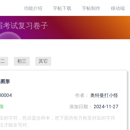
功能介绍
字帖下载
字帖制作
移动端
届考试复习卷子
初二
初三
其它
换图形
00004
作者：
奥特曼打小怪
限
添加日期：
2024-11-27
应的字符，然后盖住样本，把下面所有方框里对应的字符
注才能全写对。