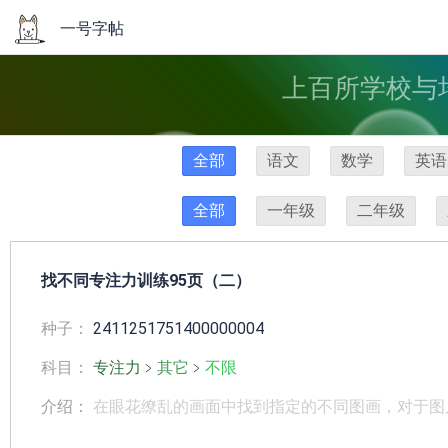
一号字帖
上百所学校与
全部
语文
数学
英语
全部
一年级
二年级
找不同专注力训练95页（二）
种子：
2411251751400000004
科目：
专注力
﹥
其它
﹥
不限
介绍：
在眼花缭乱的画面中找到指定的不同图画，对于图