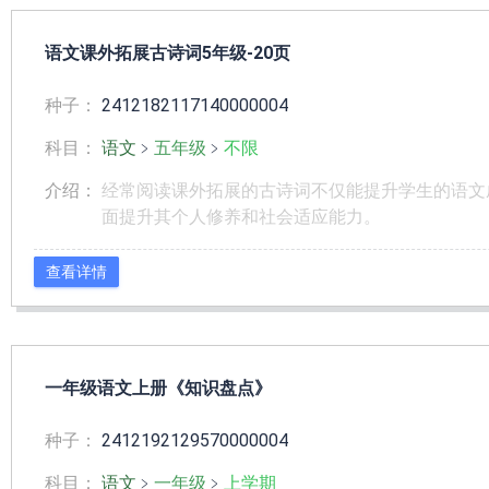
语文课外拓展古诗词5年级-20页
种子：
2412182117140000004
科目：
语文
﹥
五年级
﹥
不限
介绍：
经常阅读课外拓展的古诗词不仅能提升学生的语文
面提升其个人修养和社会适应能力。
查看详情
一年级语文上册《知识盘点》
种子：
2412192129570000004
科目：
语文
﹥
一年级
﹥
上学期