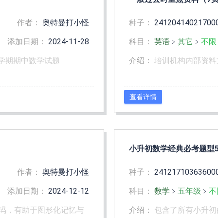
作者：
奥特曼打小怪
种子：
24120414021700
添加日期：
2024-11-28
科目：
英语
﹥
其它
﹥
不限
上学期期中数学试题
介绍：
培训机构内部资料
查看详情
小升初数学经典必考题型5
作者：
奥特曼打小怪
种子：
24121710363600
添加日期：
2024-12-12
科目：
数学
﹥
五年级
﹥
不
码，有助于图形化记忆与
介绍：
包含了所有小升初