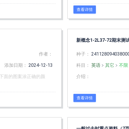
查看详情
新概念1-2L37-72期末测试
作者：
种子：
24112809403800
添加日期：
2024-12-13
科目：
英语
﹥
其它
﹥
不限
下面的图案涂正确的颜
介绍：
查看详情
一般过去时重点资料（7