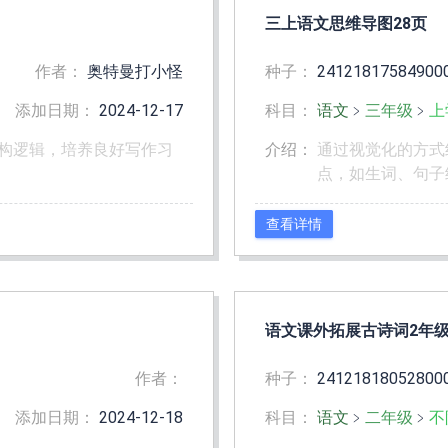
三上语文思维导图28页
作者：
奥特曼打小怪
种子：
24121817584900
添加日期：
2024-12-17
科目：
语文
﹥
三年级
﹥
上
构逻辑，培养良好写作习
介绍：
通过视觉化的方式
点，如生词、句子
查看详情
语文课外拓展古诗词2年级-
作者：
种子：
24121818052800
添加日期：
2024-12-18
科目：
语文
﹥
二年级
﹥
不