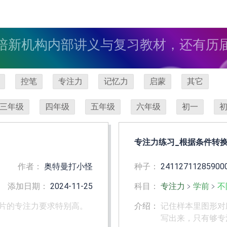
培新机构内部讲义与复习教材，还有历
控笔
专注力
记忆力
启蒙
其它
三年级
四年级
五年级
六年级
初一
专注力练习_根据条件转
作者：
奥特曼打小怪
种子：
24112711285900
添加日期：
2024-11-25
科目：
专注力
﹥
学前
﹥
不
片的专注力要求特别高。
介绍：
记住样本里图形对
写出来，只有够专