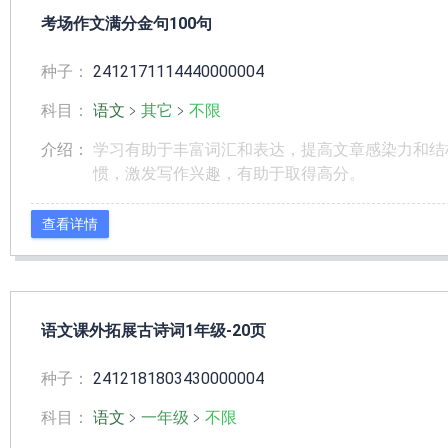
考场作文满分金句100句
种子：
2412171114440000004
科目：
语文
﹥
其它
﹥
不限
介绍：
学习有助于丰富词汇和表达，提高文章感染力和结
惯，激发写作兴趣，有助于取得高分。
查看详情
语文课外拓展古诗词1年级-20页
种子：
2412181803430000004
科目：
语文
﹥
一年级
﹥
不限