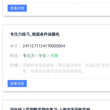
查看详情
专注力练习_根据条件涂颜色
种子：
2411271134170000004
科目：
专注力
﹥
学前
﹥
不限
介绍：
观察样本里的颜色，然后盖住样本，凭借记忆里把
色。如果有些难可以对应样本涂色。
查看详情
四年级上学期数学期中复习-上海市宋庆龄学校