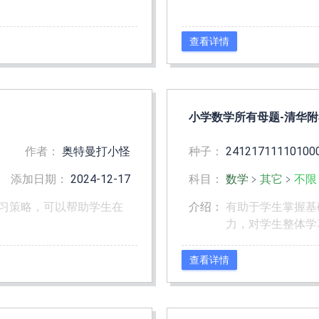
查看详情
小学数学所有母题-清华
作者：
奥特曼打小怪
种子：
24121711110100
添加日期：
2024-12-17
科目：
数学
﹥
其它
﹥
不限
习策略，可以帮助学生在
介绍：
有助于学生掌握基
力，对学生整体学
查看详情