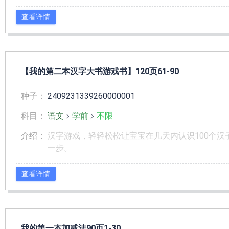
查看详情
【我的第二本汉字大书游戏书】120页61-90
种子：
2409231339260000001
科目：
语文
﹥
学前
﹥
不限
介绍：
汉字游戏，轻轻松松让宝宝在几天内认识100个汉
一步。
查看详情
我的第一本加减法90页1-30