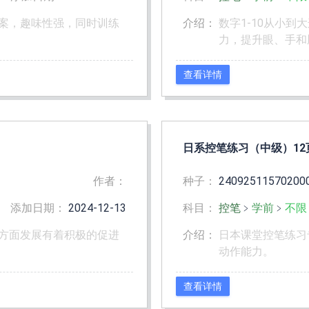
案，趣味性强，同时训练
介绍：
数字1-10从小
力，提升眼、手和
查看详情
日系控笔练习（中级）12
作者：
种子：
24092511570200
添加日期：
2024-12-13
科目：
控笔
﹥
学前
﹥
不限
方面发展有着积极的促进
介绍：
日本课堂控笔练习
动作能力。
查看详情