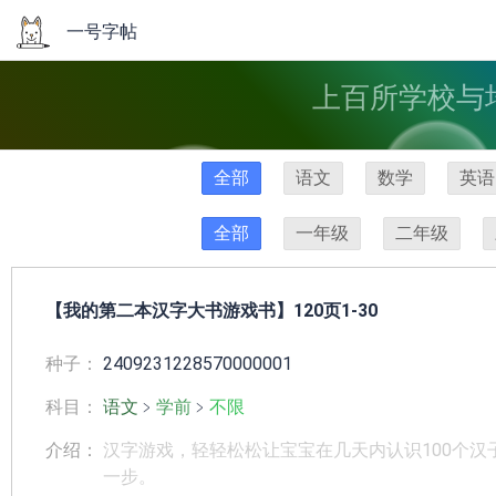
一号字帖
上百所学校与
全部
语文
数学
英语
全部
一年级
二年级
【我的第二本汉字大书游戏书】120页1-30
种子：
2409231228570000001
科目：
语文
﹥
学前
﹥
不限
介绍：
汉字游戏，轻轻松松让宝宝在几天内认识100个汉
一步。