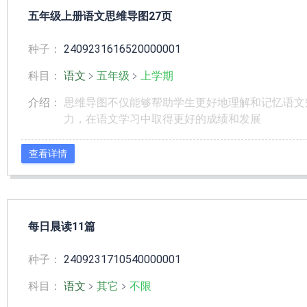
五年级上册语文思维导图27页
种子：
2409231616520000001
科目：
语文
﹥
五年级
﹥
上学期
介绍：
思维导图不仅能够帮助学生更好地理解和记忆语文
力，在语文学习中取得更好的成绩和发展
查看详情
每日晨读11篇
种子：
2409231710540000001
科目：
语文
﹥
其它
﹥
不限