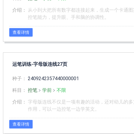
介绍：
从小到大把所有数字都连接起来，生成一个卡通图
控笔能力，提升眼、手和脑的协调性。
查看详情
运笔训练-字母版连线27页
种子：
2409242357440000001
科目：
控笔
﹥
学前
﹥
不限
介绍：
字母版连线不仅是一项有趣的活动，还对幼儿的多
作用，可以一边控笔一边学英文。
查看详情