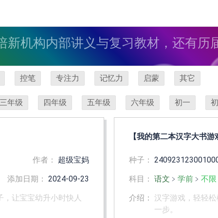
培新机构内部讲义与复习教材，还有历
控笔
专注力
记忆力
启蒙
其它
三年级
四年级
五年级
六年级
初一
【我的第二本汉字大书游戏书
作者：
超级宝妈
种子：
24092312300100
添加日期：
2024-09-23
科目：
语文
﹥
学前
﹥
不限
子，让宝宝幼升小时快人
介绍：
汉字游戏，轻轻松
一步。