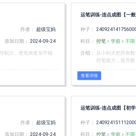
运笔训练-连点成图【一般
作者：
超级宝妈
种子：
24092414175600
添加日期：
2024-09-24
科目：
控笔
﹥
学前
﹥
不限
控制力，使笔画更加平稳
介绍：
从小到大把所有数
控笔能力，提升眼
查看详情
运笔训练-连点成图【初学
作者：
超级宝妈
种子：
24092415111200
添加日期：
2024-09-24
科目：
控笔
﹥
学前
﹥
不限