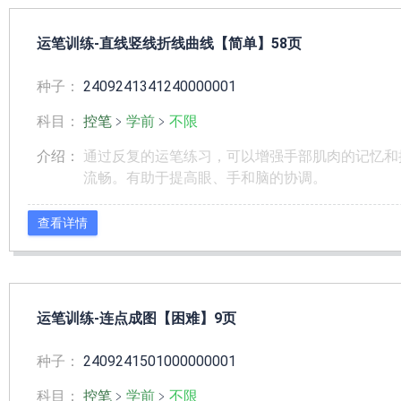
运笔训练-直线竖线折线曲线【简单】58页
种子：
2409241341240000001
科目：
控笔
﹥
学前
﹥
不限
介绍：
通过反复的运笔练习，可以增强手部肌肉的记忆和
流畅。有助于提高眼、手和脑的协调。
查看详情
运笔训练-连点成图【困难】9页
种子：
2409241501000000001
科目：
控笔
﹥
学前
﹥
不限