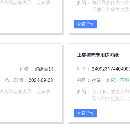
语言和认知发展，还有助
介绍：
每日晨读作为一种
于他们养成终身学
查看详情
正姿控笔专用练习纸
作者：
超级宝妈
种子：
24092317440400
添加日期：
2024-09-23
科目：
控笔
﹥
其它
﹥
不限
语言和认知发展，还有助
介绍：
练习纸上的提示和
写出的字更整洁、
查看详情