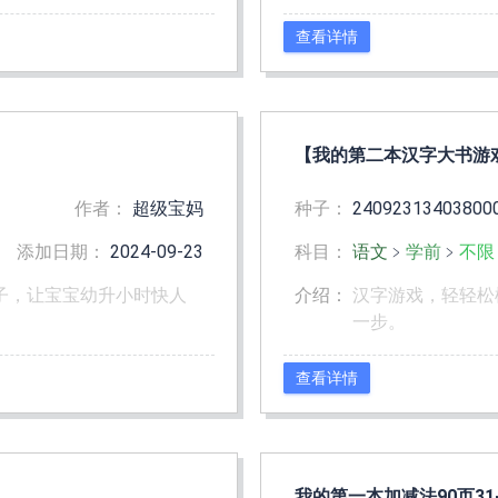
查看详情
【我的第二本汉字大书游戏书
作者：
超级宝妈
种子：
24092313403800
添加日期：
2024-09-23
科目：
语文
﹥
学前
﹥
不限
子，让宝宝幼升小时快人
介绍：
汉字游戏，轻轻松
一步。
查看详情
我的第一本加减法90页31-