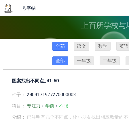
一号字帖
上百所学校与
全部
语文
数学
英语
全部
一年级
二年级
图案找出不同点_41-60
种子：
2409171927270000003
科目：
专注力
﹥
学前
﹥
不限
介绍：
已注明有几个不同点，让小朋友找出相应数量的不