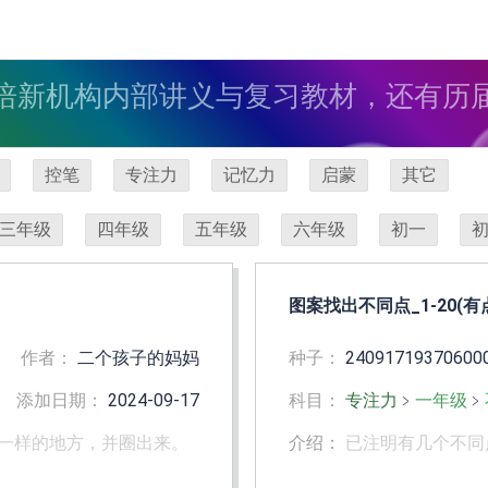
培新机构内部讲义与复习教材，还有历
控笔
专注力
记忆力
启蒙
其它
三年级
四年级
五年级
六年级
初一
图案找出不同点_1-20(有
作者：
二个孩子的妈妈
种子：
24091719370600
添加日期：
2024-09-17
科目：
专注力
﹥
一年级
﹥
一样的地方，并圈出来。
介绍：
已注明有几个不同