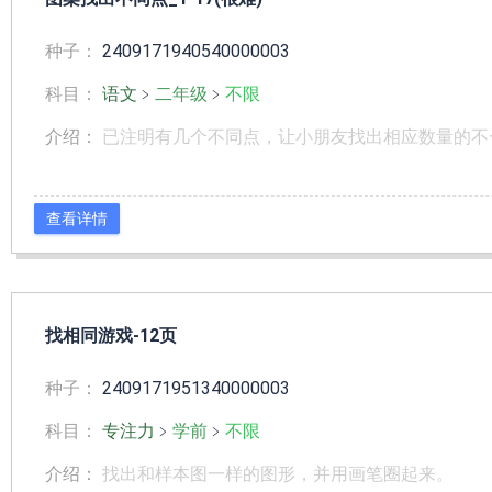
种子：
2409171940540000003
科目：
语文
﹥
二年级
﹥
不限
介绍：
已注明有几个不同点，让小朋友找出相应数量的不
查看详情
找相同游戏-12页
种子：
2409171951340000003
科目：
专注力
﹥
学前
﹥
不限
介绍：
找出和样本图一样的图形，并用画笔圈起来。