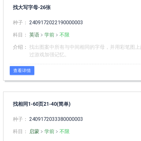
找大写字母-26张
种子：
2409172022190000003
科目：
英语
﹥
学前
﹥
不限
介绍：
找出图案中所有与中间相同的字母，并用彩笔图上
过游戏加强记忆。
查看详情
找相同1-60页21-40(简单)
种子：
2409172033380000003
科目：
启蒙
﹥
学前
﹥
不限