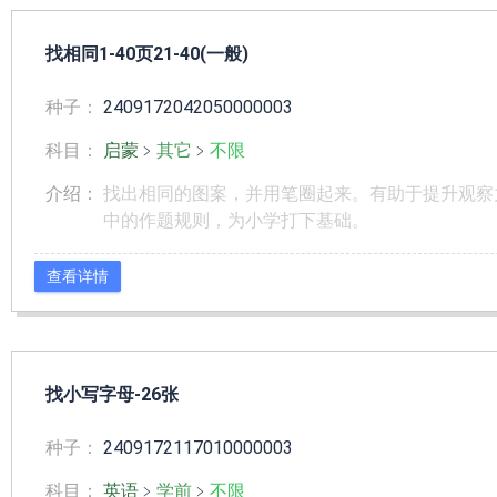
找相同1-40页21-40(一般)
种子：
2409172042050000003
科目：
启蒙
﹥
其它
﹥
不限
介绍：
找出相同的图案，并用笔圈起来。有助于提升观察
中的作题规则，为小学打下基础。
查看详情
找小写字母-26张
种子：
2409172117010000003
科目：
英语
﹥
学前
﹥
不限