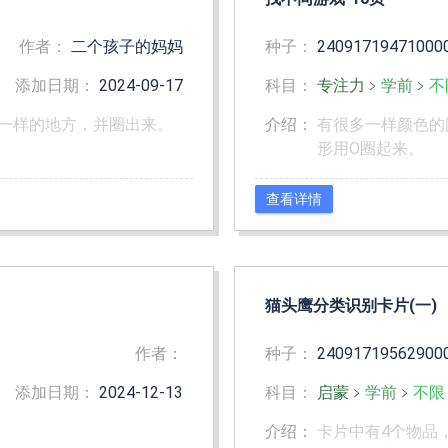
作者：
二个孩子的妈妈
种子：
24091719471000
添加日期：
2024-09-17
科目：
专注力
﹥
学前
﹥
不
一样的地方，并圈出来。
介绍：
有很多一样颜色的
形用O圈起来。
查看详情
猫头鹰分类识别卡片(一)
作者：
种子：
24091719562900
添加日期：
2024-12-13
科目：
启蒙
﹥
学前
﹥
不限
介绍：
卡片中有4个物品