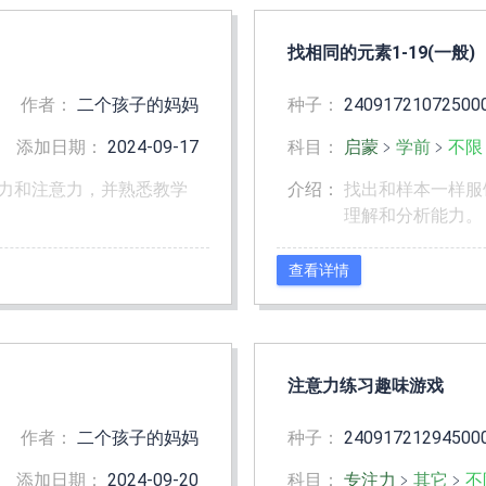
找相同的元素1-19(一般)
作者：
二个孩子的妈妈
种子：
24091721072500
添加日期：
2024-09-17
科目：
启蒙
﹥
学前
﹥
不限
力和注意力，并熟悉教学
介绍：
找出和样本一样服
理解和分析能力。
查看详情
注意力练习趣味游戏
作者：
二个孩子的妈妈
种子：
24091721294500
添加日期：
2024-09-20
科目：
专注力
﹥
其它
﹥
不