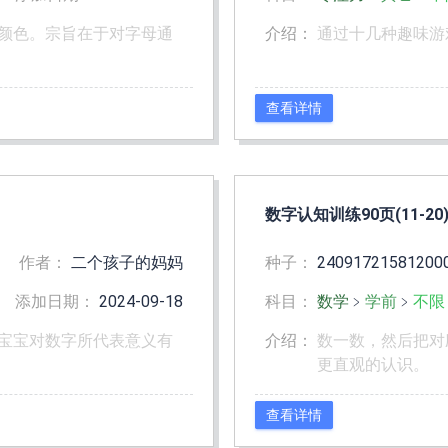
颜色。宗旨在于对字母通
介绍：
通过十几种趣味游
查看详情
数字认知训练90页(11-20
作者：
二个孩子的妈妈
种子：
24091721581200
添加日期：
2024-09-18
科目：
数学
﹥
学前
﹥
不限
宝宝对数字所代表意义有
介绍：
数一数，然后把对
更直观的认识。
查看详情