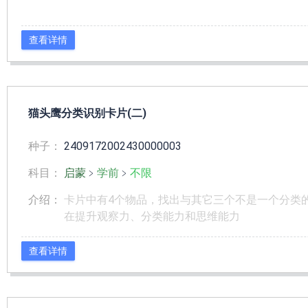
查看详情
猫头鹰分类识别卡片(二)
种子：
2409172002430000003
科目：
启蒙
﹥
学前
﹥
不限
介绍：
卡片中有4个物品，找出与其它三个不是一个分类
在提升观察力、分类能力和思维能力
查看详情