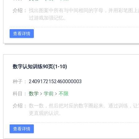
介绍：
找出图案中所有与中间相同的字母，并用彩笔图上
过游戏加强记忆。
查看详情
数字认知训练90页(1-10)
种子：
2409172152460000003
科目：
数学
﹥
学前
﹥
不限
介绍：
数一数，然后把对应的数字圈起来。通过训练，让
更直观的认识。
查看详情