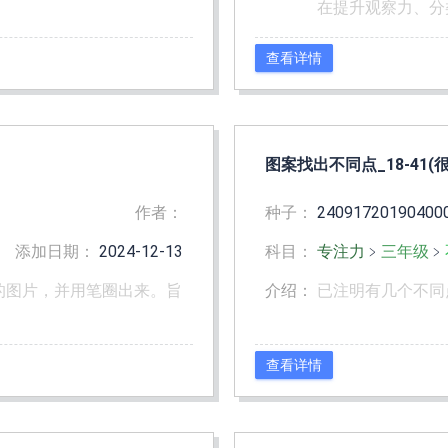
在提升观察力、分
查看详情
图案找出不同点_18-41(很
作者：
种子：
24091720190400
添加日期：
2024-12-13
科目：
专注力
﹥
三年级
﹥
的图片，并用笔圈出来。旨
介绍：
已注明有几个不同
查看详情