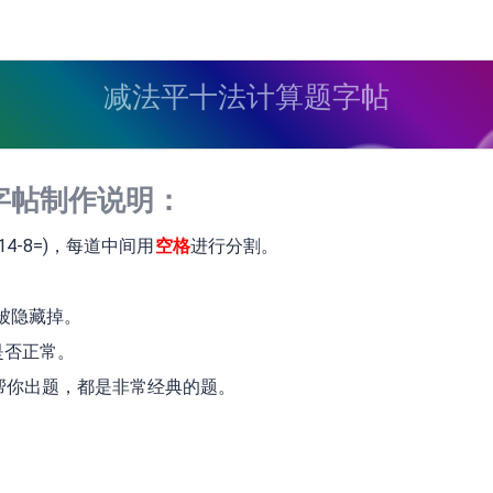
减法平十法计算题字帖
字帖制作说明：
4-8=)，每道中间用
空格
进行分割。
会被隐藏掉。
是否正常。
动帮你出题，都是非常经典的题。